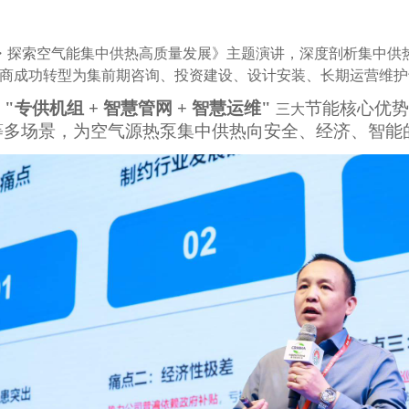
・探索空气能集中供热高质量发展》主题演讲，深度剖析集中供
造商成功转型为集前期咨询、投资建设、设计安装、长期运营维护
泵
"专供机组 + 智慧管网 + 智慧运维"
节能核心优势
三大
等多场景，为空气源热泵集中供热向安全、经济、智能