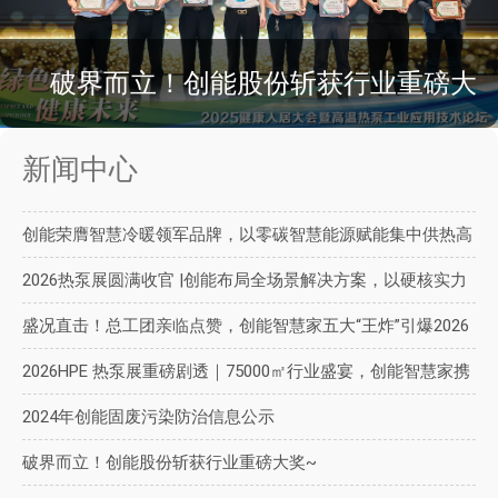
破界而立！创能股份斩获行业重磅大
新闻中心
奖~
创能荣膺智慧冷暖领军品牌，以零碳智慧能源赋能集中供热高
质量发展
2026热泵展圆满收官 |创能布局全场景解决方案，以硬核实力
对话未来
盛况直击！总工团亲临点赞，创能智慧家五大“王炸”引爆2026
热泵展
2026HPE 热泵展重磅剧透｜75000㎡行业盛宴，创能智慧家携
三大升级开辟新方向
2024年创能固废污染防治信息公示
破界而立！创能股份斩获行业重磅大奖~