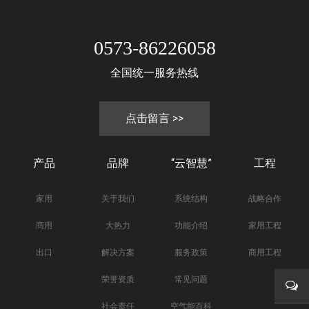
0573-86226058
全国统一服务热线
点击留言 >>
产品
品牌
“云智慧”
工程
家用
关于我们
系统结构
战略合作
商用
大热力
功能介绍
家用工程
出口
解决方案
服务政策
商用工程
荣誉资质
常见问题
社会责任
空气能百科